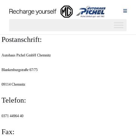
Zum
Inhalt
springen
Postanschrift:
Autohaus Pichel GmbH Chemnitz
Blankenburgstraße 67/75
09114 Chemnitz
Telefon:
0371 44964 40
Fax: